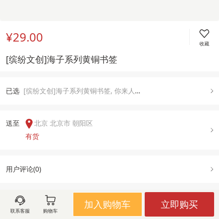
¥29.00
收藏
[缤纷文创]海子系列黄铜书签
已
选
[缤纷文创]海子系列黄铜书签, 你来人间一趟 你要看看太阳
送至  
北京 北京市 朝阳区
有货
用户评论(
0
)
加入购物车
立即购买
图文详情
规格属性
售后政策
联系客服
购物车