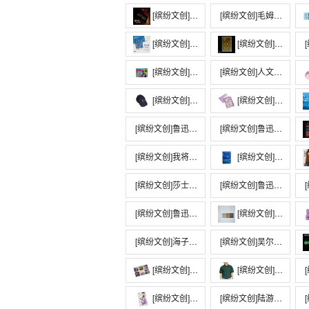
[缤纷文创]魔戒系列 · 铭文水晶镇纸
[缤纷文创]毛姆系列·赛博朋克冰箱贴
[缤纷文创]海子系列黄铜书签
[缤纷文创]网格本系列《金钱》主题流沙冰箱贴
[
[缤纷文创]托尔斯泰系列·赛博朋克冰箱贴
[缤纷文创]人文之宝×混知鲁迅捕鸟黄铜书签
[缤纷文创]鲁迅系列·朝花夕拾棒球帽
[缤纷文创]鲁迅毛背心文创饼干曲奇礼盒 一盒16枚，紫薯味
[缤纷文创]鲁迅初版封面系列横线笔记本
[缤纷文创]鲁迅系列 · 闰土刺猹亚克力拼插摆件
[缤纷文创]我将大笑我将歌唱斜挎包帆布包
[缤纷文创]海明威系列-流麻冰箱贴
[缤纷文创]莎士比亚主题袜子礼盒
[缤纷文创]鲁迅系列 · 金句贴纸（单张）
[
[缤纷文创]鲁迅系列·百草园艾草锤
[缤纷文创]新青年系列·pu皮笔记本
[缤纷文创]海子系列 · 波浪纹亚克力吊牌
[缤纷文创]吴尔夫系列自己的房间挂链款黄铜书签
[缤纷文创]堂吉诃德系列滴胶冰箱贴套装
[缤纷文创]关羽Polo衫
[
[缤纷文创]迅哥紫色毛背心亚克力钥匙扣挂件
[缤纷文创]陆游诞辰900周年藏书票
[