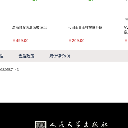
洁丽雅双面夏凉被 思恋
和田玉青玉核桃健身球
V
扇
￥499.00
￥209.00
￥
性
售后政策
累计评价
(0)
0380587143