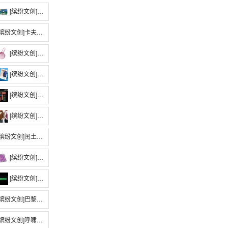
[缤纷文创]鲁迅系列 · 闰土刺猹滑动冰箱贴
缤纷文创]卡夫卡系列 · 帆布护书袋
[缤纷文创]鲁迅大先生的毛线网兜包
[缤纷文创]海子系列 · 面朝大海/幸福的人T恤
[缤纷文创]鲁迅金句亚克力冰箱贴
[缤纷文创]鲁迅系列 · 大先生的毛背心
缤纷文创]闰土刺猹活版印刷明信片
[缤纷文创]鲁迅文创紫色毛背心流麻冰箱贴
[缤纷文创]吴尔夫系列·一间自己的房间金属书签尺
缤纷文创]巴黎圣母院金属书立
缤纷文创]呼啸山庄流麻冰箱贴