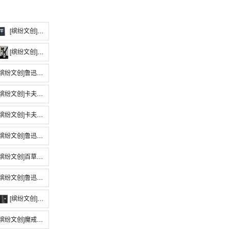
[缤纷文创]卡夫卡系列纪念pu皮笔记本
[缤纷文创]卡夫卡系列·k字金属冰箱贴
缤纷文创]鲁迅主题 · 书型冰箱贴
缤纷文创]卡夫卡系列 · 刺绣钥匙扣
缤纷文创]卡夫卡系列·K先生书立
缤纷文创]鲁迅系列 · 初版封面系列帆布包
缤纷文创]百草园陶瓷冰箱贴
缤纷文创]鲁迅初版封面系列文件夹
[缤纷文创]卡夫卡杜邦纸书衣A6
缤纷文创]魔戒立体贺卡·阿拉贡与阿尔玟