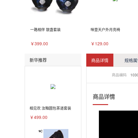
一路相伴 银盏套装
咪壹天户外月亮椅
￥399.00
￥129.00
新华推荐
商品详情
规格属
商品编码
103
商品详情
相见欢 汝釉圆包茶道套装
￥499.00