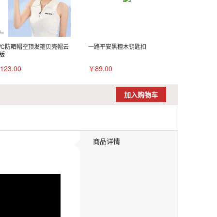
VC防晒帽空顶发箍贝壳帽云
一路平安黑檀木钥匙扣
版
123.00
￥89.00
加入购物车
商品详情