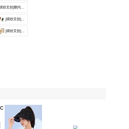
纷文创]朝内166亚克力相框冰箱贴 适配mini拍立得尺寸
[缤纷文创]朝内166系列 · 钢笔元素金属书签
[缤纷文创]维克多·雨果逝世140周年纪念荧光藏书票