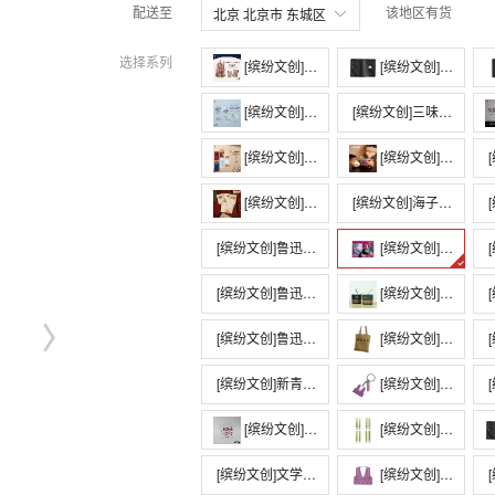
配送至
该地区有货
北京 北京市 东城区
选择系列
[缤纷文创]安徒生主题 · 坚定的锡兵滑动冰箱贴
[缤纷文创]卡夫卡系列·口袋本杜邦纸书衣
[缤纷文创]鲁迅系列·人物金句亚克力冰箱贴
[缤纷文创]三味书屋木制拼插书立
[缤纷文创]鲁迅系列 · 初版封面亚克力夹子
[缤纷文创]鲁迅系列·毛绒挂件
[
[缤纷文创]鲁迅系列 · 双色活版明信片
[缤纷文创]海子以梦为马黄铜书签
[
[缤纷文创]鲁迅系列·灯箱冰箱贴
[缤纷文创]陀思妥耶夫斯基系列·赛博朋克冰箱贴
[
[缤纷文创]鲁迅系列 · 刺绣钥匙扣-第二辑
[缤纷文创]鲁迅金句系列主题保温桌面杯
[
[缤纷文创]鲁迅初版封面系列亚克力冰箱贴
[缤纷文创]鲁迅系列 · 三味书屋杜邦纸包
[
[缤纷文创]新青年创刊110周年藏书票（红色款）
[缤纷文创]迅哥紫色毛背心金属钥匙扣挂件
[
[缤纷文创]“人类需要文学”玻璃杯
[缤纷文创]鲁迅主题黄铜书签
[缤纷文创]文学星空陶瓷冰箱贴
[缤纷文创]鲁迅文创紫色毛背心金属冰箱贴
[