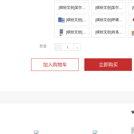
[缤纷文创]吴尔夫系列-TN真皮手账本
[缤纷文创]吴尔夫系列《达洛维太太》帆布袋
[缤
[缤纷文创]儒勒·凡尔纳逝世120周年藏书票
[缤纷文创]呼啸山庄系列·刺绣包
[缤纷文创]魔戒主题 · 都林之门小夜灯
[缤纷文创]肖洛霍夫诞辰120周年藏书票 胶印荧光版
数量
-
+
加入购物车
立即购买