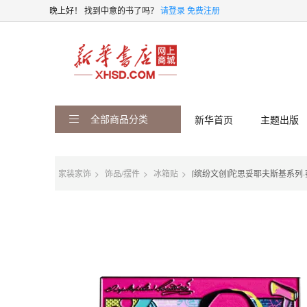
晚上好！
找到中意的书了吗？
请登录
免费注册
全部商品分类
新华首页
主题出版
家装家饰
饰品/摆件
冰箱贴
[缤纷文创]陀思妥耶夫斯基系列