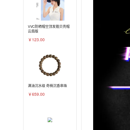
VVC防晒帽空顶发箍贝壳帽
云扇版
￥123.00
满油沉水级 奇楠沉香串珠
￥659.00