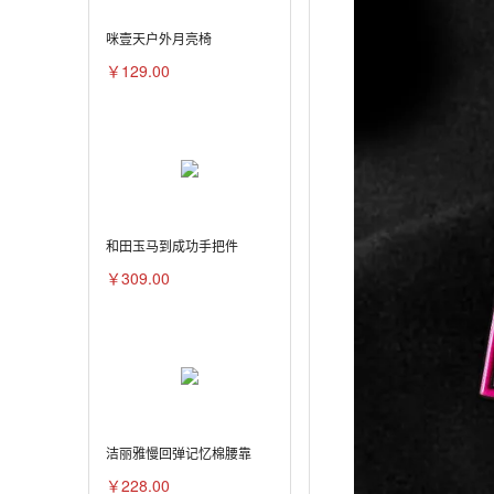
咪壹天户外月亮椅
￥129.00
和田玉马到成功手把件
￥309.00
洁丽雅慢回弹记忆棉腰靠
￥228.00