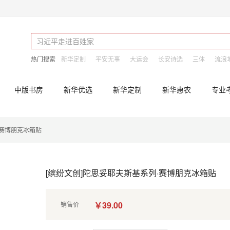
热门搜索
新华定制
平安无事
大运会
长安诗选
三体
流浪
中版书房
新华优选
新华定制
新华惠农
专业
·赛博朋克冰箱贴
[缤纷文创]陀思妥耶夫斯基系列·赛博朋克冰箱贴
￥39.00
销售价