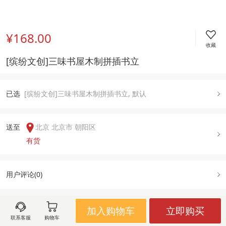
¥168.00
收藏
[缤纷文创]三味书屋木制拼插书立
已
选
[缤纷文创]三味书屋木制拼插书立, 默认
送至  
北京 北京市 朝阳区
有货
用户评论(
0
)
加入购物车
立即购买
图文详情
规格属性
售后政策
联系客服
购物车