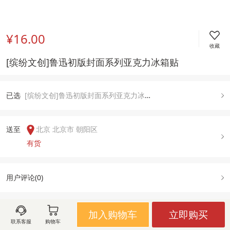
¥16.00
收藏
[缤纷文创]鲁迅初版封面系列亚克力冰箱贴
已
选
[缤纷文创]鲁迅初版封面系列亚克力冰箱贴, 桃色的雲
送至  
北京 北京市 朝阳区
有货
用户评论(
0
)
加入购物车
立即购买
图文详情
规格属性
售后政策
联系客服
购物车