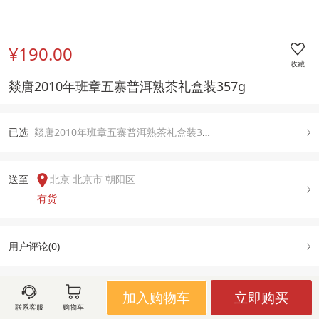
¥190.00
收藏
燚唐2010年班章五寨普洱熟茶礼盒装357g
已
选
燚唐2010年班章五寨普洱熟茶礼盒装357g, 默认
送至  
北京 北京市 朝阳区
有货
用户评论(
0
)
加入购物车
立即购买
图文详情
规格属性
售后政策
联系客服
购物车