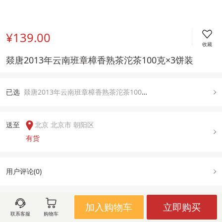
¥139.00
收藏
燚唐2013年云南班章樟香熟茶沱茶100克×3饼装
已
选
燚唐2013年云南班章樟香熟茶沱茶100克×3饼装, 默认
送至  
北京 北京市 朝阳区
有货
用户评论(
0
)
加入购物车
立即购买
图文详情
规格属性
售后政策
联系客服
购物车