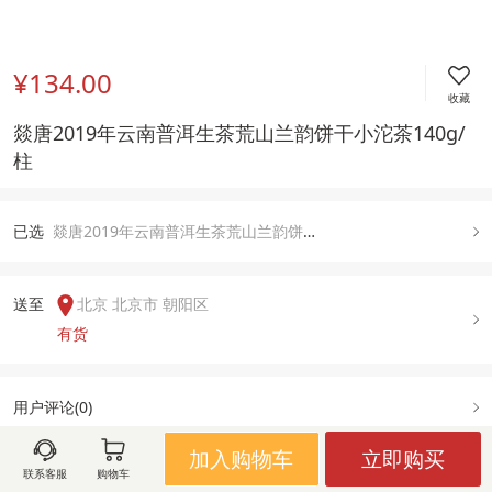
¥134.00
收藏
燚唐2019年云南普洱生茶荒山兰韵饼干小沱茶140g/
柱
已
选
燚唐2019年云南普洱生茶荒山兰韵饼干小沱茶140g/柱, 140g/柱
送至  
北京 北京市 朝阳区
有货
用户评论(
0
)
加入购物车
立即购买
联系客服
购物车