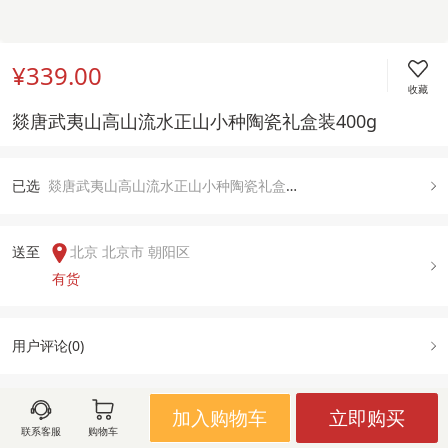
¥339.00
收藏
燚唐武夷山高山流水正山小种陶瓷礼盒装400g
已
选
燚唐武夷山高山流水正山小种陶瓷礼盒装400g, 默认
送至  
北京 北京市 朝阳区
有货
用户评论(
0
)
加入购物车
立即购买
图文详情
规格属性
售后政策
联系客服
购物车