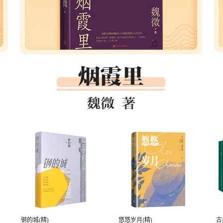
钢的城(精)
悠悠岁月(精)
古