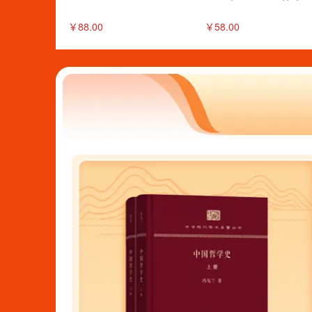
￥88.00
￥58.00