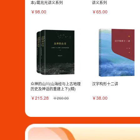
本)/葛兆光讲义系列
讲义系列
￥98.00
￥65.00
众神的山川(山海经与上古地理
汉字构形十二讲
历史及神话的重建上下)(精)
￥215.28
￥38.00
￥260.00