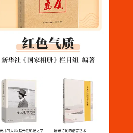
玩儿的大师(赵元任影记之学
唐宋诗词的语言艺术