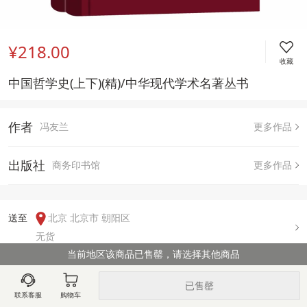
¥218.00
收藏
中国哲学史(上下)(精)/中华现代学术名著丛书
作者
冯友兰
更多作品
出版社
商务印书馆
更多作品
送至  
北京 北京市 朝阳区
无货
当前地区该商品已售罄，请选择其他商品
用户评论(
0
)
已售罄
联系客服
购物车