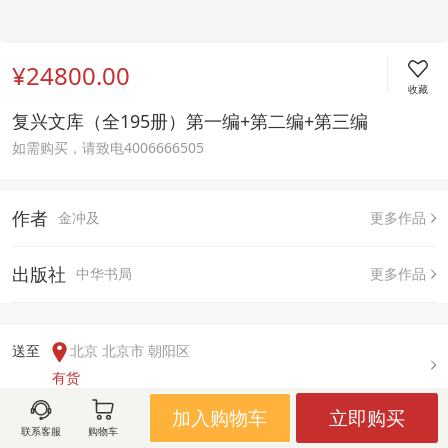
¥24800.00
收藏
复兴文库（全195册）第一编+第二编+第三编 
如需购买，请致电4006666505
作者
金冲及
更多作品
出版社
中华书局
更多作品
送至  
北京 北京市 朝阳区
有货
加入购物车
立即购买
联系客服
购物车
用户评论(
0
)