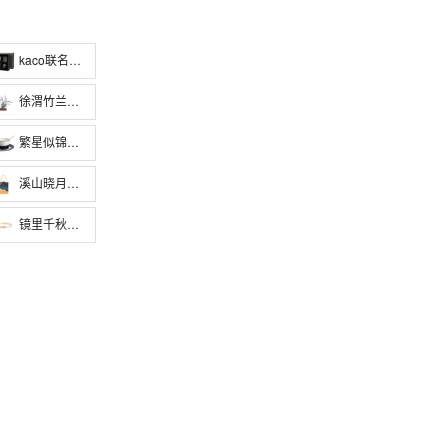
kaco联名大宁钢笔礼盒（红色/黑色）
徐渭竹兰小夜灯
繁星似锦咖啡杯套装
溪山晓月毛毡包（深灰色/浅灰色）
镜里千秋贝母手镯