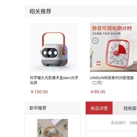
相关推荐
科学罐头光影魔术盒stem光学
UNISUN蚂蚁象时间管理器
玩具
（二代）
￥150.00
￥89.00
新华推荐
商品详情
规格属
商品编码
102