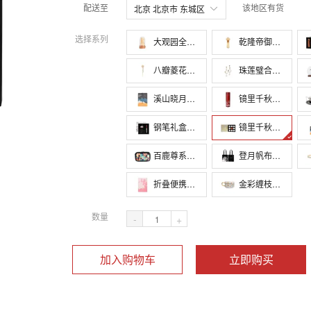
配送至
该地区有货
北京 北京市 东城区
选择系列
大观园全景纸雕灯
乾隆帝御题如意金属U盘-16G（金色/银色）
八瓣菱花发饰首饰珍珠发簪
珠莲璧合耳坠
溪山晓月毛毡时尚公文包（深灰色/浅灰色）
镜里千秋智能温显保温杯
钢笔礼盒套装
镜里千秋艺术印章套装
百鹿尊系列硬壳包（几何款/插画款）
登月帆布包（黑/白）
折叠便携化妆镜
金彩缠枝咖啡杯套装（金色/粉色）
数量
-
+
加入购物车
立即购买