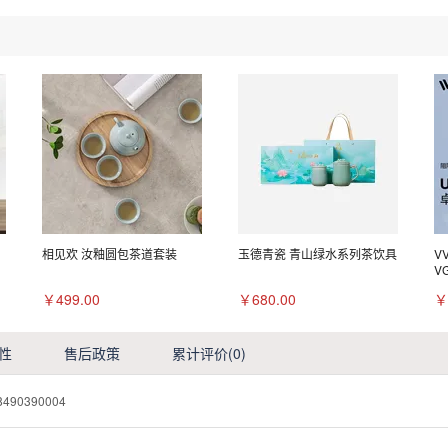
相见欢 汝釉圆包茶道套装
玉德青瓷 青山绿水系列茶饮具
V
V
￥499.00
￥680.00
￥
性
售后政策
累计评价
(0)
8490390004