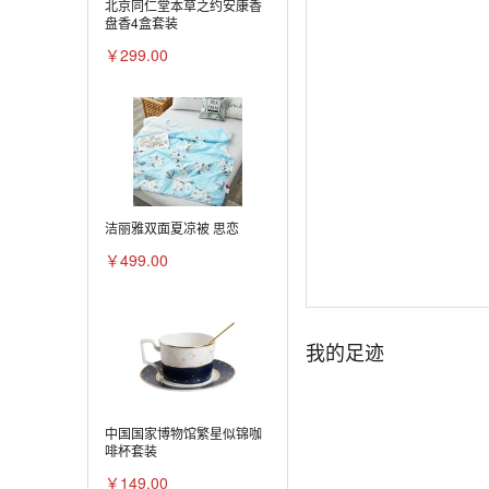
北京同仁堂本草之约安康香
盘香4盒套装
￥299.00
洁丽雅双面夏凉被 思恋
￥499.00
我的足迹
中国国家博物馆繁星似锦咖
啡杯套装
￥149.00