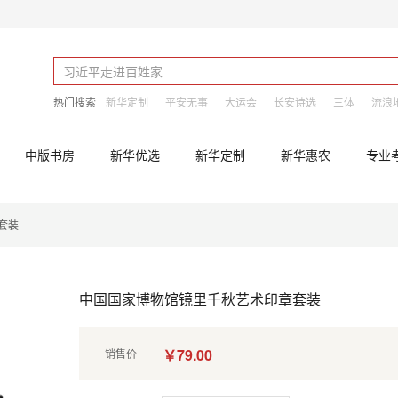
热门搜索
新华定制
平安无事
大运会
长安诗选
三体
流浪
中版书房
新华优选
新华定制
新华惠农
专业
套装
中国国家博物馆镜里千秋艺术印章套装
￥79.00
销售价