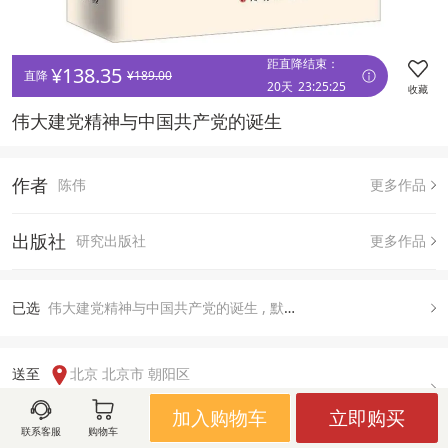
距直降结束：
¥
138.35
直降 
¥
189.00
20天
23
:
25
:
25
收藏
伟大建党精神与中国共产党的诞生 
作者
陈伟
更多作品
出版社
研究出版社
更多作品
已
选
伟大建党精神与中国共产党的诞生 , 默认
送至  
北京 北京市 朝阳区
有货
加入购物车
立即购买
联系客服
购物车