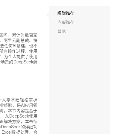
编辑推荐
内容推荐
目录
施顾问，累计为数百家
裁、阿里云副总裁、快
要任何AI基础，也不
：所有操作过程、使用
业：为个人提供了使用
景的DeepSeek解
每个人零基础轻松掌握
创业经验，是AI应用领
咨询。本书内容是基于
DeepSeek使用
ek解决方案，本书结
epSeek的详细功
、Excel数据处理、合