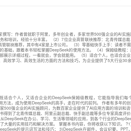
专家撰写：作者曾就职于阿里，多年创业者，多家世界500强企业的AI实
服务和培训，经验十分丰富。 （2）7位企业高管联袂推荐：北青传媒总
高管联袂推荐，其中有4家是上市公司。 （3）零基础快手上手：读者不需
具的基础，跟着本书轻松掌握DeepSeek的使用方法。 （4）保姆级教程
部展示详细过程，一看就会，学会就能用。 （5）适合个人，也适合企
办公、高效学习、高效生活的方面的方法和技巧，为企业提供了5大行业30余场
既适合个人，又适合企业的DeepSeek保姆级教程，它能指导我们
效使用方法，成为使用DeepSeek的高手，走在时代的前列。 作者有多年的
家500强企业的AI实施顾问，为数百家企业提供了AI应用方面的培训和
书得到了北青传媒总裁、阿里云副总裁、快手副总裁等多位专家高度评价。 从
DeepSeek在办公、学习、生活等领域的应用，到各个行业的DeepSe
大量的实用技巧和解决方案。 掌握本书内容，你将收获以下知识。 ?1)De
eepSeek的提示词写法和技巧； 3)DeepSeek在邮件、会议纪要、PPT