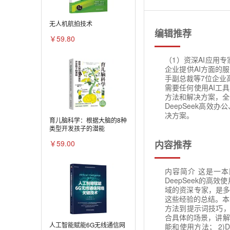
无人机航拍技术
编辑推荐
￥59.80
（1）资深AI应用
企业提供AI方面的
手副总裁等7位企业
需要任何使用AI工
方法和解决方案，全
DeepSeek高效
决方案。
育儿脑科学：根据大脑的8种
类型开发孩子的潜能
内容推荐
￥59.00
内容简介 这是一本
DeepSeek的高
域的资深专家，是多
这些经验的总结。本
方法到提示词技巧，从
合具体的场景，讲解了
人工智能赋能6G无线通信网
能和使用方法； 2)D