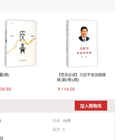
囊(精)
【党员必读】习近平谈治国理
政(第2卷)(精)
39.80
￥114.00
加入购物车
8
开本
16开
出次
1
煌