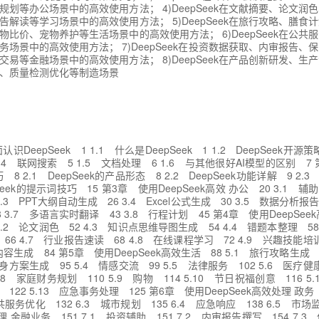
规划等办公场景中的高效使用方法； 4)DeepSeek在文献摘要、论文润
告解读等学习场景中的高效使用方法； 5)DeepSeek在旅行攻略、膳食
物比价、宠物养护等生活场景中的高效使用方法； 6)DeepSeek在公共
务场景中的高效使用方法； 7)DeepSeek在投资数据获取、内审报告、
交易等金融场景中的高效使用方法； 8)DeepSeek在产品创新研发、生
、质量检测优化等制造场景
识DeepSeek 1 1.1 什么是DeepSeek 1 1.2 DeepSeek开源
.4 联网搜索 5 1.5 文档处理 6 1.6 与其他很好AI模型的区别 7 第
 2.1 DeepSeek的产品形态 8 2.2 DeepSeek功能详解 9 2.3
pSeek的提示词技巧 15 第3章 使用DeepSeek高效 办公 20 3.1 辅
.3 PPT大纲自动生成 26 3.4 Excel公式生成 30 3.5 数据分析报告
3.7 多语言实时翻译 43 3.8 行程计划 45 第4章 使用DeepSeek
.2 论文润色 52 4.3 知识点思维导图生成 54 4.4 错题本整理 58
66 4.7 行业报告速读 68 4.8 在线课程学习 72 4.9 兴趣技能培训
普内容生成 84 第5章 使用DeepSeek高效生活 88 5.1 旅行攻略生成 
健身方案生成 95 5.4 情感交流 99 5.5 法律服务 102 5.6 医疗健康
.8 家庭财务规划 110 5.9 购物 114 5.10 节日祝福创意 116
护 122 5.13 应急事务处理 125 第6章 使用DeepSeek高效处理 政务
公共服务优化 132 6.3 城市规划 135 6.4 应急响应 138 6.5 市场
处理 金融业务 151 7.1 投资辅助 151 7.2 内审报告撰写 154 7