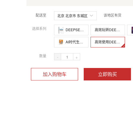
配送至
该地区有货
北京 北京市 东城区
选择系列
DEEPSEEK实用操作指南:入门、搜索、答疑、写作
高效玩转DEEPSEEK:解锁90%的人都不知道的使用技巧
AI时代生存手册:零基础掌握DeepSeek
高效使用DEEPSEEK
数量
-
+
加入购物车
立即购买