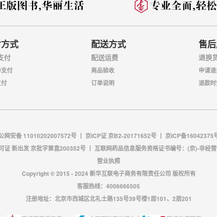
付方式
配送方式
售后
支付
配送运费
退换
券支付
商品验收
申请退
支付
订单说明
退款时
公网安备 11010202007572号 丨
京ICP证 京B2-20171652号
丨
京ICP备16042375
证 新出发 京批字第直200352号
丨
互联网药品信息服务资格证书编号：(京)-非经营性-2
营业执照
Copyright © 2015 - 2024 新华互联电子商务有限责任公司 版权所有
客服热线：4006666505
注册地址：北京市西城区北礼士路135号39号楼1层101、2层201