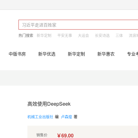
热门搜索
新华定制
平安无事
大运会
长安诗选
三体
流浪
中版书房
新华优选
新华定制
新华惠农
专业
高效使用DeepSeek
机械工业出版社
编
卢森煌
著
￥69.00
销售价