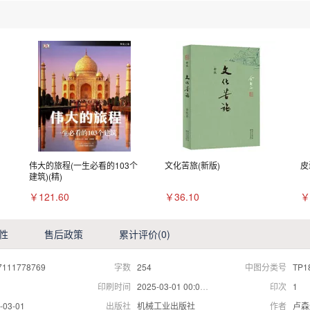
伟大的旅程(一生必看的103个
文化苦旅(新版)
皮
建筑)(精)
￥121.60
￥36.10
￥
性
售后政策
累计评价
(0)
7111778769
字数
254
中图分类号
TP1
印刷时间
2025-03-01 00:00:00
印次
1
-03-01
出版社
机械工业出版社
作者
卢森