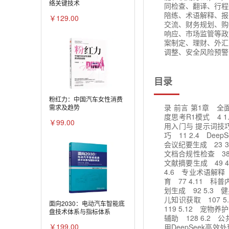
络关键技术
同检查、翻译、行程
陪练、术语解释、报
￥129.00
交流、财务规划、购
响应、市场监管等政
案制定、理财、外汇
调整、安全风险预警
目录
粉红力：中国汽车女性消费
录 前言 第1章 全面认
需求及趋势
度思考R1模式 4 1
￥99.00
用入门与 提示词技巧 8
巧 11 2.4 Dee
会议纪要生成 23 3
文档合规性检查 38 
文献摘要生成 49 4
4.6 专业术语解释 
育 77 4.11 科
划生成 92 5.3 
儿知识获取 107 5
面向2030：电动汽车智能底
119 5.12 宠物养
盘技术体系与指标体系
辅助 128 6.2 
￥199.00
用DeepSeek高效