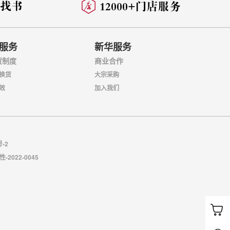
服务
新华服务
货制度
商业合作
换货
大宗采购
效
加入我们
号-2
022-0045