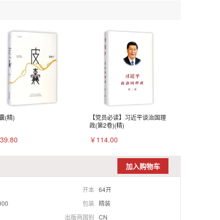
囊(精)
【党员必读】习近平谈治国理
政(第2卷)(精)
39.80
￥114.00
加入购物车
开本
64开
000
包装
精装
出版商国别
CN