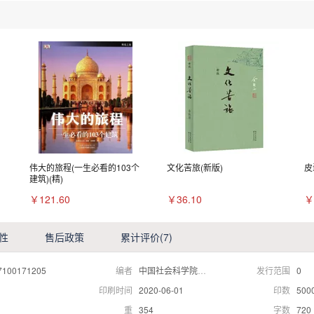
伟大的旅程(一生必看的103个
文化苦旅(新版)
皮
建筑)(精)
￥121.60
￥36.10
￥
性
售后政策
累计评价
(7)
7100171205
编者
中国社会科学院语言研究所
发行范围
0
印刷时间
2020-06-01
印数
500
重
354
字数
720