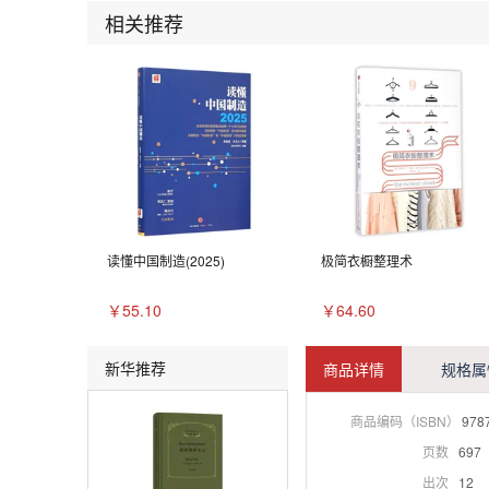
相关推荐
读懂中国制造(2025)
极简衣橱整理术
￥55.10
￥64.60
新华推荐
商品详情
规格属
商品编码（ISBN）
978
页数
697
出次
12