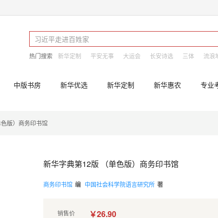
热门搜索
新华定制
平安无事
大运会
长安诗选
三体
流浪
中版书房
新华优选
新华定制
新华惠农
专业
单色版）商务印书馆
新华字典第12版 （单色版）商务印书馆
商务印书馆
编
中国社会科学院语言研究所
著
￥26.90
销售价