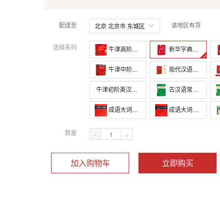
配送至
该地区有货
北京 北京市 东城区
选择系列
牛津高阶英汉双解词典(第9版)
新华字典第12版 （单色版）商务印书馆
牛津中阶英汉双解词典(第5版)
现代汉语词典（第7版）
牛津初阶英汉双解词典(第5版)
古汉语常用字字典(第6版)
成语大词典(单色本最新修订版)(精)
成语大词典(最新修订版双色本)(精)
数量
-
+
加入购物车
立即购买