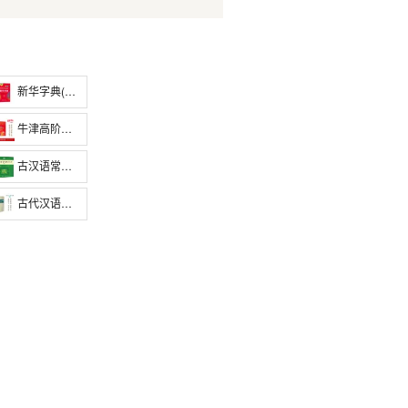
新华字典(第12版双色本)
牛津高阶英汉双解词典（第10版）
古汉语常用字字典(第5版)
古代汉语词典（第2版）