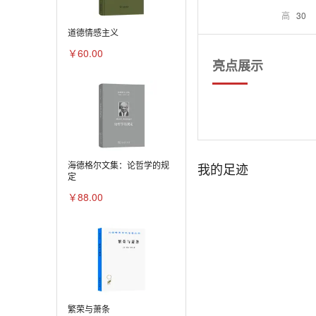
高
30
道德情感主义
￥60.00
亮点展示
海德格尔文集：论哲学的规
定
￥88.00
繁荣与萧条