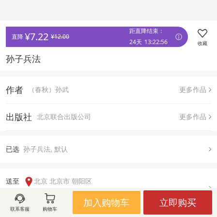
距直降结束：
¥
7.22
直降 
¥
12.00
24天
13
:
22
:
55
收藏
孙子兵法
作者
（春秋）孙武
更多作品
出版社
北京联合出版公司
更多作品
已
选
孙子兵法, 默认
送至  
北京 北京市 朝阳区
有货
加入购物车
立即购买
联系客服
购物车