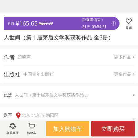
距直降结束：
¥
165.65
直降 
¥
238.00
21天
03
:
54
:
21
收藏
人世间（第十届茅盾文学奖获奖作品 全3册）
作者
梁晓声
更多作品
出版社
中国青年出版社
更多作品
已
选
人世间（第十届茅盾文学奖获奖作品 全3册）, 默认
送至  
北京 北京市 朝阳区
有货
加入购物车
立即购买
联系客服
购物车