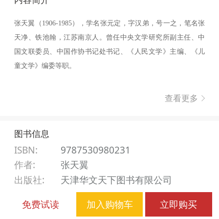
张天翼（1906-1985），学名张元定，字汉弟，号一之，笔名张
天净、铁池翰，江苏南京人。曾任中央文学研究所副主任、中
国文联委员、中国作协书记处书记、《人民文学》主编、《儿
童文学》编委等职。
查看更多
张天翼先生是少年儿童非常热爱的儿童文学作家，为我国儿童
文学事业的发展做出了很大的贡献。解放后，除了编辑刊物、
图书信息
培养青年文艺工作者外，张天翼先生几乎把所有精力都投入到
ISBN:
9787530980231
儿童文学创作中去。早在20世纪20年代末，张天翼就开始从事
作者
:
张天翼
儿童文学的创作，先后完成了《秃秃大王》《大林和小林》
出版社
:
天津华文天下图书有限公司
《奇怪的地方》《宝葫芦的秘密》等作品。这些作品以隽永的
文件大小
:
4M
艺术魅力吸引了成千上万的小读者，成为永恒的经典，被孩子
免费试读
加入购物车
立即购买
们珍藏在记忆的深处。