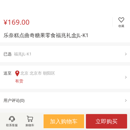
¥169.00
收藏
乐奈糕点曲奇糖果零食福兆礼盒JL-K1
已
选
福兆JL-K1
送至  
北京 北京市 朝阳区
有货
用户评论(
0
)
加入购物车
立即购买
图文详情
规格属性
售后政策
联系客服
购物车