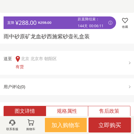
距直降结束：
¥
288.00
直降 
¥
298.00
144天
00
:
06
:
11
收藏
雨中砂原矿龙血砂西施紫砂壶礼盒装
送至  
北京 北京市 朝阳区
有货
用户评论(
0
)
图文详情
规格属性
售后政策
加入购物车
立即购买
联系客服
购物车
加载中,请稍候