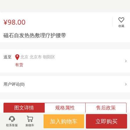
¥98.00
收藏
磁石自发热热敷理疗护腰带
送至  
北京 北京市 朝阳区
有货
用户评论(
0
)
图文详情
规格属性
售后政策
加入购物车
立即购买
联系客服
购物车
加载中,请稍候