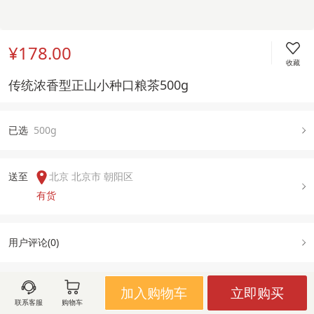
¥178.00
收藏
传统浓香型正山小种口粮茶500g
已
选
500g
送至  
北京 北京市 朝阳区
有货
用户评论(
0
)
加入购物车
立即购买
图文详情
规格属性
售后政策
联系客服
购物车