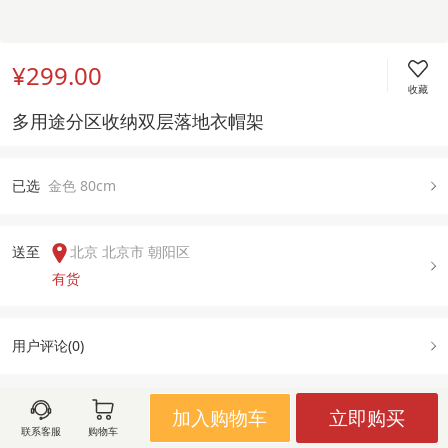
¥299.00
收藏
多用途分区收纳双层落地衣帽架
已
选
金色 80cm
送至  
北京 北京市 朝阳区
有货
用户评论(
0
)
加入购物车
立即购买
图文详情
规格属性
售后政策
联系客服
购物车