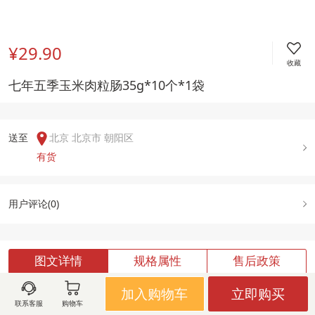
¥29.90
收藏
七年五季玉米肉粒肠35g*10个*1袋
送至  
北京 北京市 朝阳区
有货
用户评论(
0
)
图文详情
规格属性
售后政策
加入购物车
立即购买
联系客服
购物车
加载中,请稍候