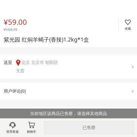
¥59.00
收藏
¥
104.70
紫光园 红焖羊蝎子(香辣)1.2kg*1盒
送至  
北京 北京市 朝阳区
无货
用户评论(
0
)
当前地区该商品已售罄，请选择其他商品
图文详情
规格属性
售后政策
已售罄
联系客服
购物车