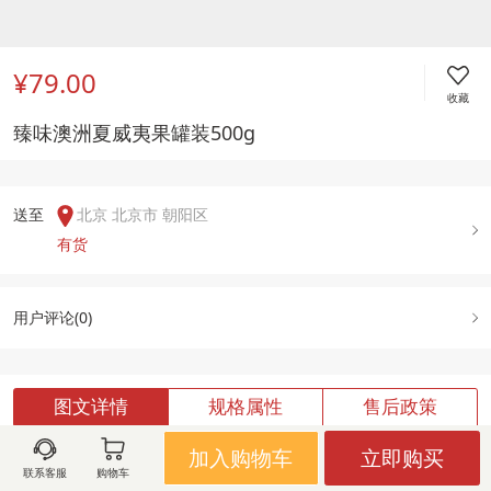
¥79.00
收藏
臻味澳洲夏威夷果罐装500g
送至  
北京 北京市 朝阳区
有货
用户评论(
0
)
图文详情
规格属性
售后政策
加入购物车
立即购买
联系客服
购物车
加载中,请稍候