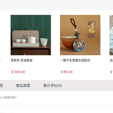
啡
清新鸣 茶道套装
一路平安黑檀木钥匙扣
洁
￥369.00
￥89.00
￥
性
售后政策
累计评价
(0)
6110587057