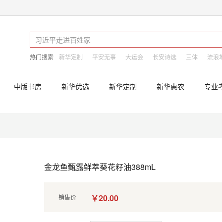
热门搜索
新华定制
平安无事
大运会
长安诗选
三体
流浪
中版书房
新华优选
新华定制
新华惠农
专业
金龙鱼甄露鲜萃葵花籽油388mL
￥20.00
销售价