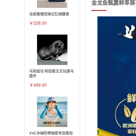
金龙鱼甄露鲜萃葵花
洁丽雅慢回弹记忆棉腰靠
￥228.00
马到成功 和田墨玉文玩唐马
摆件
￥499.00
VVC冰袖防晒袖套有指套经