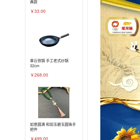
典款
￥33.00
章丘铁锅 手工老式炒锅
32cm
￥268.00
如意圆满 和田玉碧玉圆珠手
把件
￥499.00