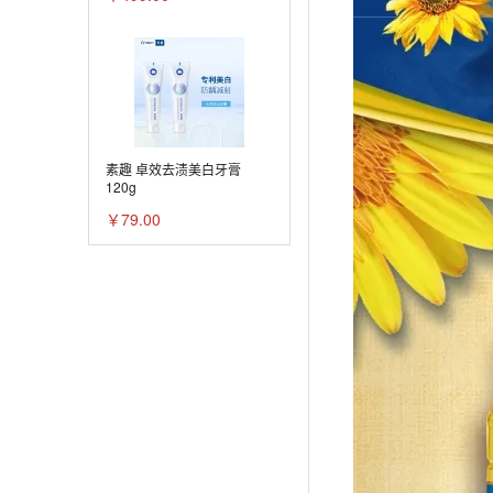
素趣 卓效去渍美白牙膏
120g
￥79.00