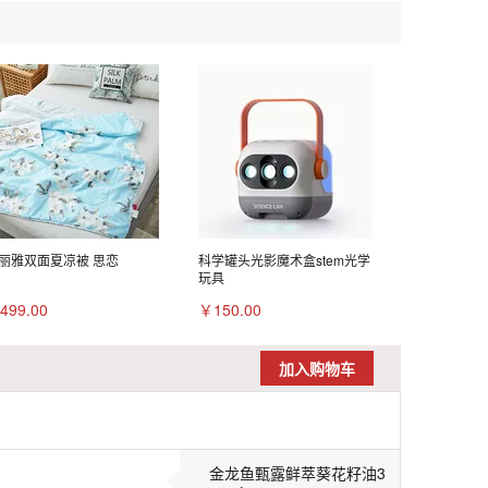
丽雅双面夏凉被 思恋
科学罐头光影魔术盒stem光学
玩具
499.00
￥150.00
加入购物车
金龙鱼甄露鲜萃葵花籽油3