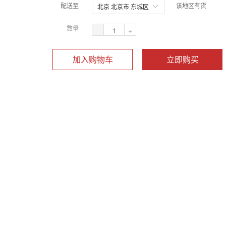
配送至
该地区有货
北京 北京市 东城区
数量
-
+
加入购物车
立即购买