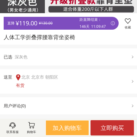
距直降结束：
¥
119.00
直降 
¥
130.00
146天
11
:
09
:
47
收藏
人体工学折叠撑腰靠背坐姿椅 
已
选
深灰色
送至  
北京 北京市 朝阳区
有货
用户评论(
0
)
加入购物车
立即购买
图文详情
规格属性
售后政策
联系客服
购物车