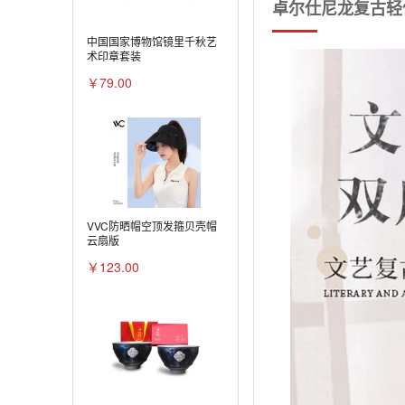
卓尔仕尼龙复古轻便
中国国家博物馆镜里千秋艺
术印章套装
￥79.00
VVC防晒帽空顶发箍贝壳帽
云扇版
￥123.00