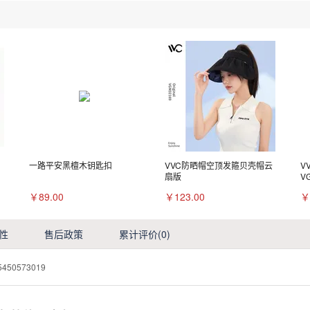
一路平安黑檀木钥匙扣
VVC防晒帽空顶发箍贝壳帽云
V
扇版
V
￥89.00
￥123.00
￥
性
售后政策
累计评价
(0)
5450573019