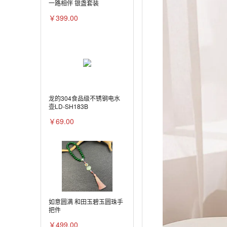
一路相伴 银盏套装
￥399.00
龙的304食品级不锈钢电水
壶LD-SH183B
￥69.00
如意圆满 和田玉碧玉圆珠手
把件
￥499.00