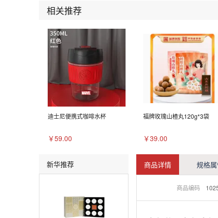
相关推荐
迪士尼便携式咖啡水杯
福牌玫瑰山楂丸120g*3袋
￥59.00
￥39.00
新华推荐
商品详情
规格属
商品编码
102