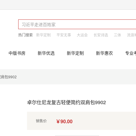
热门搜索
新华定制
平安无事
大运会
长安诗选
三体
流浪
中版书房
新华优选
新华定制
新华惠农
专业
肩包9902
卓尔仕尼龙复古轻便简约双肩包9902
￥90.00
销售价