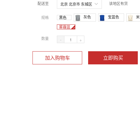
配送至
该地区有货
北京 北京市 东城区
灰色
宝蓝色
米
规格
黑色
雾霾蓝
数量
-
+
加入购物车
立即购买