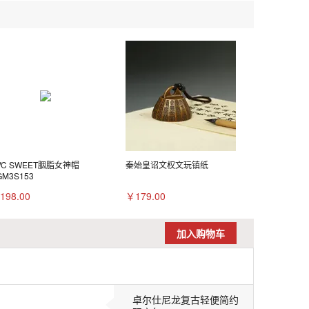
VC SWEET胭脂女神帽
秦始皇诏文权文玩镇纸
GM3S153
198.00
￥179.00
加入购物车
卓尔仕尼龙复古轻便简约