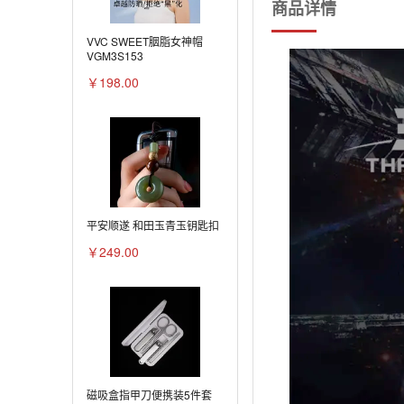
商品详情
VVC SWEET胭脂女神帽
VGM3S153
￥198.00
平安顺遂 和田玉青玉钥匙扣
￥249.00
磁吸盒指甲刀便携装5件套