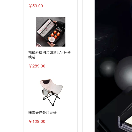
￥59.00
福禄寿禧四合如意活字杯便
携装
￥289.00
咪壹天户外月亮椅
￥129.00