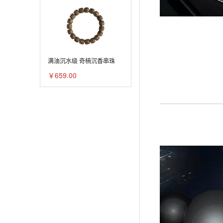
满油沉水级 奇楠沉香串珠
￥659.00