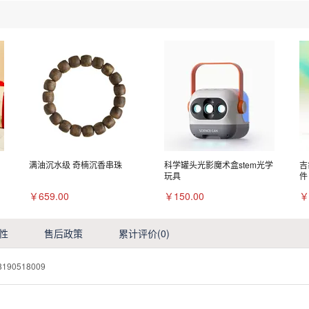
满油沉水级 奇楠沉香串珠
科学罐头光影魔术盒stem光学
吉
玩具
件
￥659.00
￥150.00
￥
性
售后政策
累计评价
(0)
8190518009