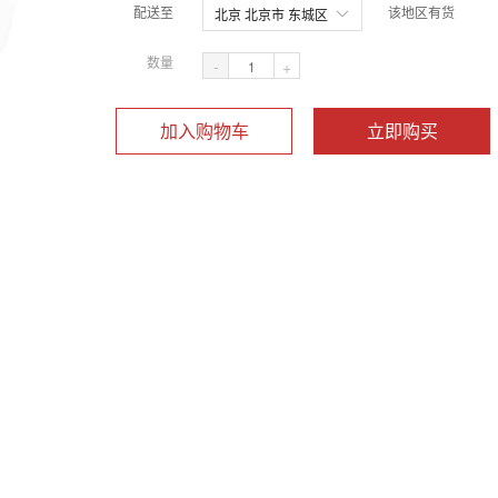
配送至
该地区有货
北京 北京市 东城区
数量
-
+
加入购物车
立即购买