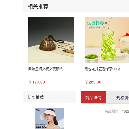
相关推荐
秦始皇诏文权文玩镇纸
纸包龙井豆香绿茶200g
￥179.00
￥289.00
新华推荐
商品详情
规格属
商品编码
102