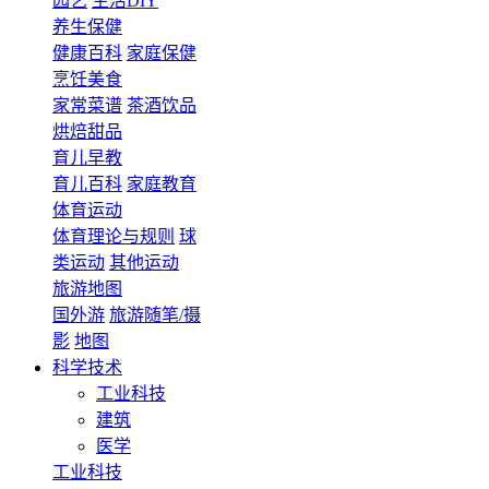
园艺
生活DIY
养生保健
健康百科
家庭保健
烹饪美食
家常菜谱
茶酒饮品
烘焙甜品
育儿早教
育儿百科
家庭教育
体育运动
体育理论与规则
球
类运动
其他运动
旅游地图
国外游
旅游随笔/摄
影
地图
科学技术
工业科技
建筑
医学
工业科技