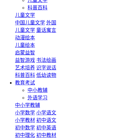
儿童文学
科普百科
儿童文学
中国儿童文学
外国
儿童文学
童话寓言
动漫绘本
儿童绘本
启蒙益智
益智游戏
书法绘画
艺术培养
识字说话
科普百科
低幼读物
教育考试
中小教辅
外语学习
中小学教辅
小学数学
小学语文
小学教材
初中语文
初中数学
初中英语
初中理化
初中教材