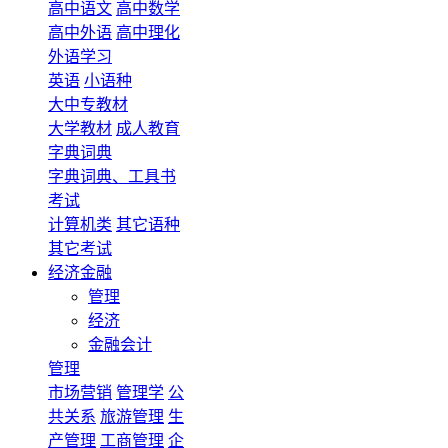
高中语文
高中数学
高中外语
高中理化
外语学习
英语
小语种
大中专教材
大学教材
成人教育
字典词典
字典词典、工具书
考试
计算机类
其它语种
其它考试
经济金融
管理
经济
金融会计
管理
市场营销
管理学
公
共关系
旅游管理
生
产管理
工商管理
企