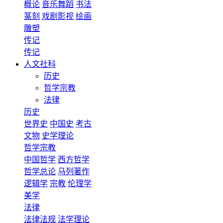
概论
音乐舞蹈
书法
篆刻
戏剧影视
绘画
雕塑
传记
传记
人文社科
历史
哲学宗教
法律
历史
世界史
中国史
考古
文物
史学理论
哲学宗教
中国哲学
西方哲学
哲学总论
马列著作
逻辑学
宗教
伦理学
美学
法律
法律法规
法学理论