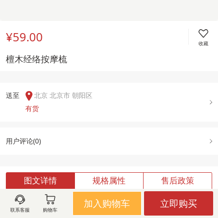
¥59.00
收藏
檀木经络按摩梳
送至  
北京 北京市 朝阳区
有货
用户评论(
0
)
图文详情
规格属性
售后政策
加入购物车
立即购买
联系客服
购物车
加载中,请稍候