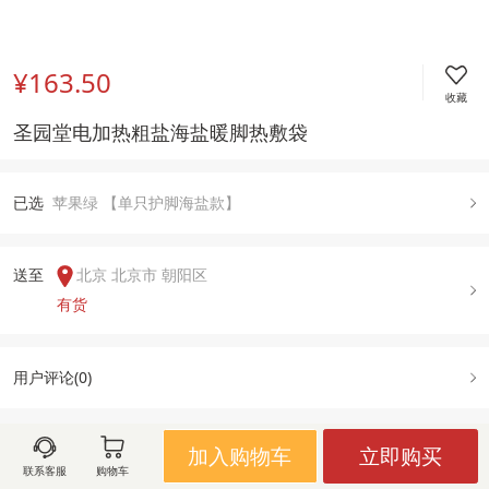
¥163.50
收藏
圣园堂电加热粗盐海盐暖脚热敷袋
已
选
苹果绿 【单只护脚海盐款】
送至  
北京 北京市 朝阳区
有货
用户评论(
0
)
加入购物车
立即购买
图文详情
规格属性
售后政策
联系客服
购物车