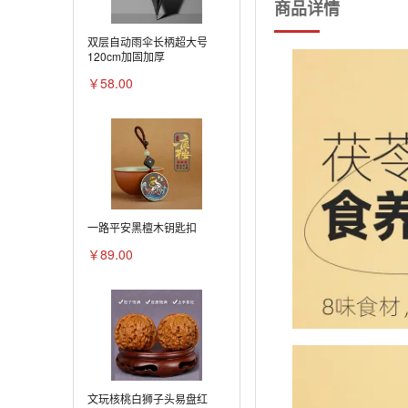
商品详情
双层自动雨伞长柄超大号
120cm加固加厚
￥58.00
一路平安黑檀木钥匙扣
￥89.00
文玩核桃白狮子头易盘红