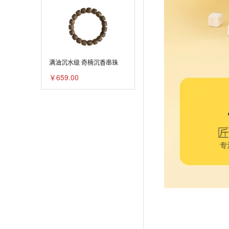
满油沉水级 奇楠沉香串珠
￥659.00