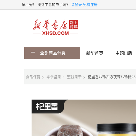
早上好！
找到中意的书了吗？
请登录
免费注册
全部商品分类
新华首页
主题出版
食品保健
零食坚果
蜜饯果干
杞里香八珍古方茯苓八珍糕250