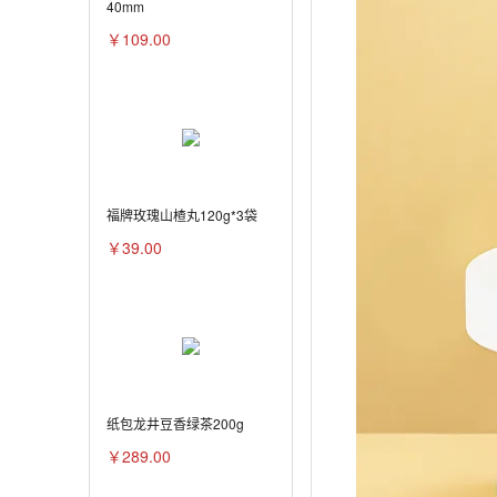
40mm
￥109.00
福牌玫瑰山楂丸120g*3袋
￥39.00
纸包龙井豆香绿茶200g
￥289.00