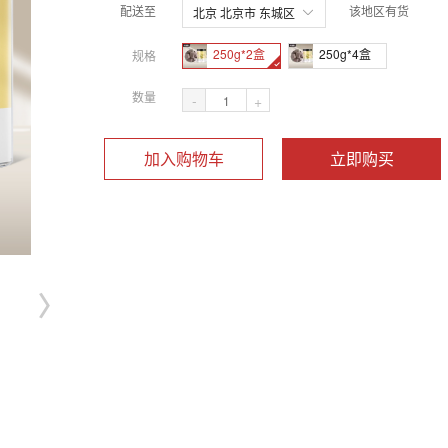
配送至
该地区有货
北京 北京市 东城区
250g*2盒
250g*4盒
规格
数量
-
+
加入购物车
立即购买