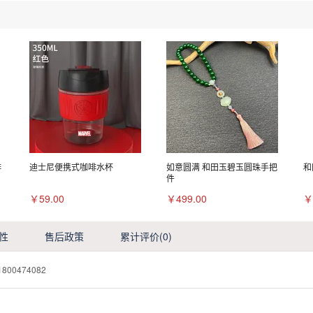
啡
迪士尼便携式咖啡水杯
如意圆满 和田玉碧玉圆珠手把
和
件
￥59.00
￥499.00
￥
性
售后政策
累计评价
(0)
1800474082