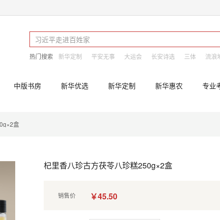
热门搜索
新华定制
平安无事
大运会
长安诗选
三体
流浪
中版书房
新华优选
新华定制
新华惠农
专业
g×2盒
杞里香八珍古方茯苓八珍糕250g×2盒
￥45.50
销售价