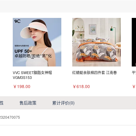
VVC SWEET胭脂女神帽
红蜻蜓亲肤棉四件套 江南春
平
VGM3S153
￥198.00
￥618.00
￥
性
售后政策
累计评价
(0)
2320470075