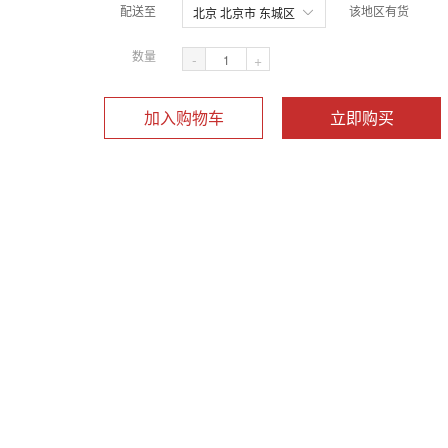
配送至
该地区有货
北京 北京市 东城区
数量
-
+
加入购物车
立即购买