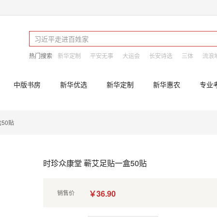
热门搜索
新华定制
平安无事
大运会
长安诗选
三体
流浪
中版书房
新华优选
新华定制
新华惠农
专业
50贴
时珍众康堂 蕲艾足贴一盒50贴
￥36.90
销售价