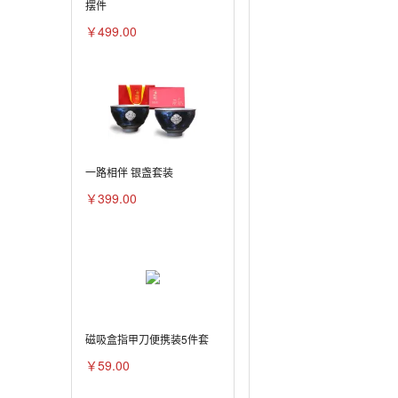
摆件
￥499.00
一路相伴 银盏套装
￥399.00
磁吸盒指甲刀便携装5件套
￥59.00