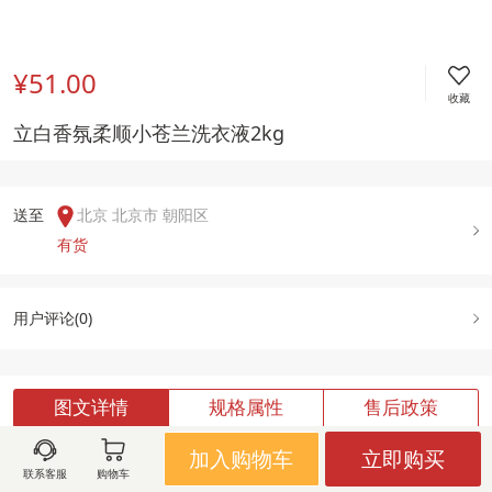
¥51.00
收藏
立白香氛柔顺小苍兰洗衣液2kg
送至  
北京 北京市 朝阳区
有货
用户评论(
0
)
图文详情
规格属性
售后政策
加入购物车
立即购买
联系客服
购物车
加载中,请稍候