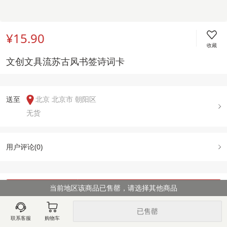
¥15.90
收藏
文创文具流苏古风书签诗词卡
送至  
北京 北京市 朝阳区
无货
用户评论(
0
)
当前地区该商品已售罄，请选择其他商品
图文详情
规格属性
售后政策
已售罄
联系客服
购物车
加载中,请稍候