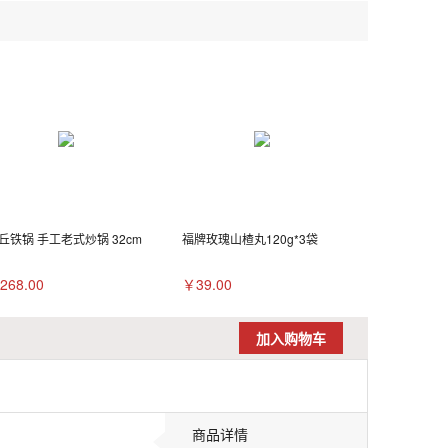
丘铁锅 手工老式炒锅 32cm
福牌玫瑰山楂丸120g*3袋
268.00
￥39.00
加入购物车
商品详情