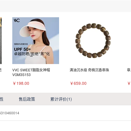
把
VVC SWEET胭脂女神帽
满油沉水级 奇楠沉香串珠
章
VGM3S153
￥198.00
￥659.00
￥
性
售后政策
累计评价
(1)
6310460014