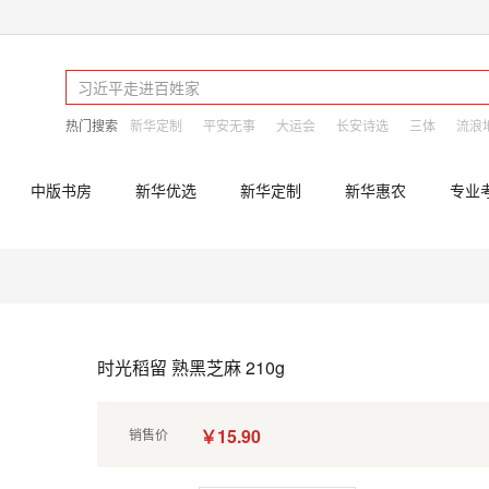
热门搜索
新华定制
平安无事
大运会
长安诗选
三体
流浪
中版书房
新华优选
新华定制
新华惠农
专业
时光稻留 熟黑芝麻 210g
￥15.90
销售价