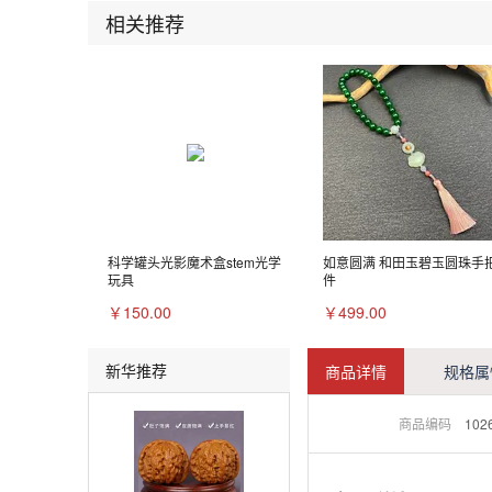
相关推荐
科学罐头光影魔术盒stem光学
如意圆满 和田玉碧玉圆珠手
玩具
件
￥150.00
￥499.00
新华推荐
商品详情
规格属
商品编码
102