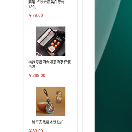
素趣 卓效去渍美白牙膏
120g
￥79.00
福禄寿禧四合如意活字杯便
携装
￥289.00
一路平安黑檀木钥匙扣
￥89.00