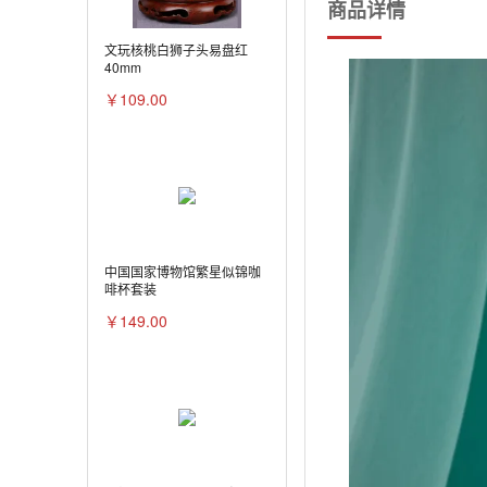
商品详情
文玩核桃白狮子头易盘红
40mm
￥109.00
中国国家博物馆繁星似锦咖
啡杯套装
￥149.00