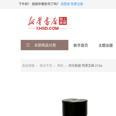
下午好！
找到中意的书了吗？
请登录
免费注册
全部商品分类
新华首页
主题出版
食品保健
南北干货
枸杞
时光稻留 熟黑芝麻 210g