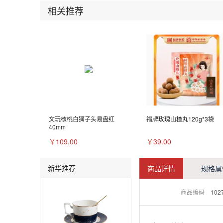
相关推荐
文玩核桃白狮子头易盘红
福牌玫瑰山楂丸120g*3袋
40mm
￥109.00
￥39.00
新华推荐
商品详情
规格属
商品编码
102