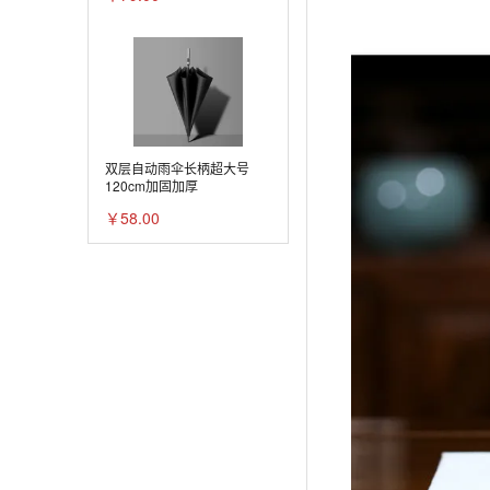
双层自动雨伞长柄超大号
120cm加固加厚
￥58.00