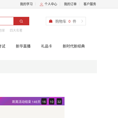
我的学习
个人中心
我的订单
客户服务
购物车
0
件
地球
四大名著
考试
新华直播
礼品卡
新时代新经典
距离活动结束
146天
16
:
10
:
30