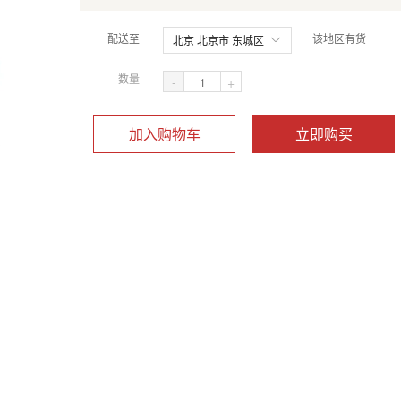
配送至
该地区有货
北京 北京市 东城区
数量
-
+
加入购物车
立即购买