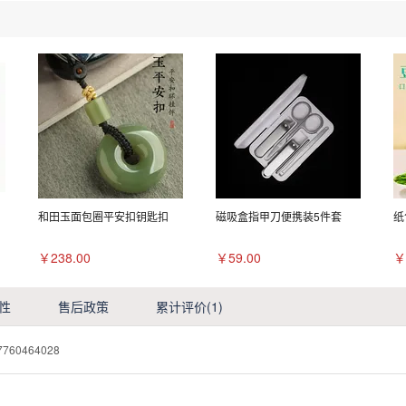
和田玉面包圈平安扣钥匙扣
磁吸盒指甲刀便携装5件套
纸
￥238.00
￥59.00
￥
性
售后政策
累计评价
(1)
7760464028