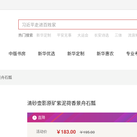
热门搜索
新华定制
平安无事
大运会
长安诗选
三体
流浪
中版书房
新华优选
新华定制
新华惠农
专业
景舟石瓢
清砂壶影原矿紫泥荷香景舟石瓢
直降
￥183.00
活动价
￥195.00