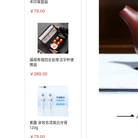
术印章套装
￥79.00
福禄寿禧四合如意活字杯便
携装
￥289.00
素趣 卓效去渍美白牙膏
120g
￥79.00