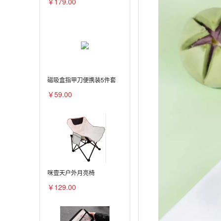
￥179.00
磁吸盒指甲刀便携装5件套
￥59.00
咪壹天户外月亮椅
￥129.00