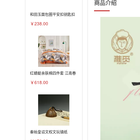
商品介绍
和田玉面包圈平安扣钥匙扣
￥238.00
红蜻蜓亲肤棉四件套 江南春
￥618.00
秦始皇诏文权文玩镇纸