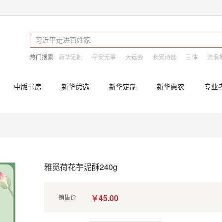
热门搜索
新华定制
平安无事
大运会
长安诗选
三体
流浪
中版书房
新华优选
新华定制
新华惠农
专业
雅觅荷花芋泥酥240g
￥45.00
销售价