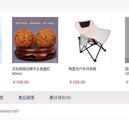
文玩核桃白狮子头易盘红
咪壹天户外月亮椅
双
40mm
1
￥109.00
￥129.00
￥
性
售后政策
累计评价
(0)
6690421007