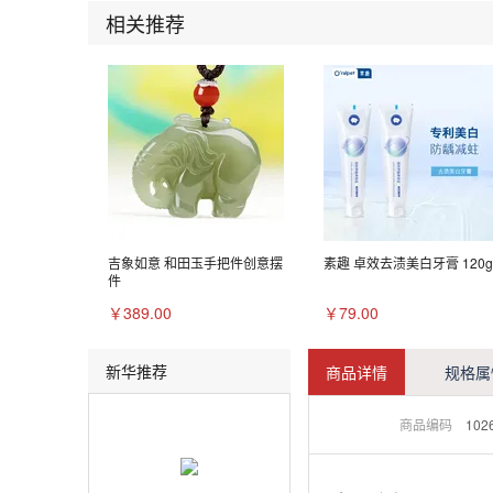
相关推荐
吉象如意 和田玉手把件创意摆
素趣 卓效去渍美白牙膏 120g
件
￥389.00
￥79.00
新华推荐
商品详情
规格属
商品编码
102