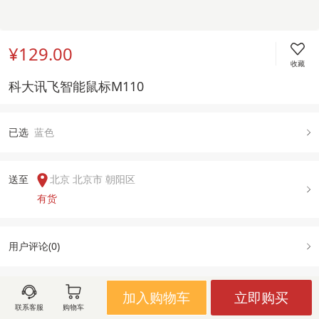
¥129.00
收藏
科大讯飞智能鼠标M110
已
选
蓝色
送至  
北京 北京市 朝阳区
有货
用户评论(
0
)
加入购物车
立即购买
图文详情
规格属性
售后政策
联系客服
购物车