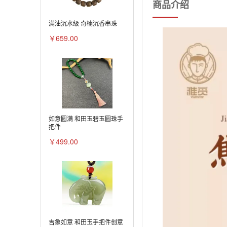
商品介绍
满油沉水级 奇楠沉香串珠
￥659.00
如意圆满 和田玉碧玉圆珠手
把件
￥499.00
吉象如意 和田玉手把件创意