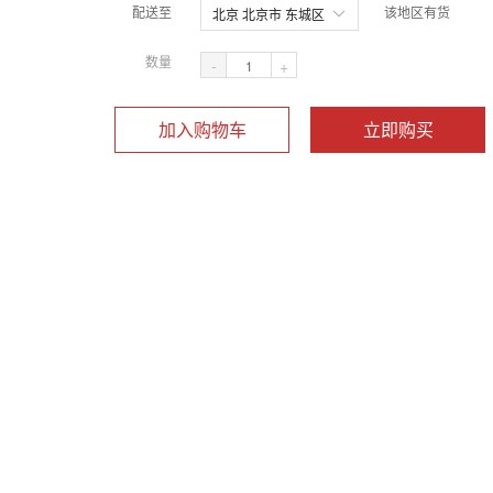
配送至
该地区有货
北京 北京市 东城区
数量
-
+
加入购物车
立即购买