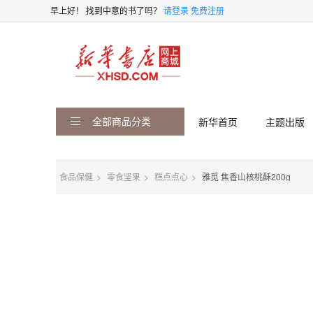
早上好！
找到中意的书了吗？
请登录
免费注册
全部商品分类
新华首页
主题出版
食品保健
零食坚果
糕点点心
雅觅 焦香山核桃酥200g