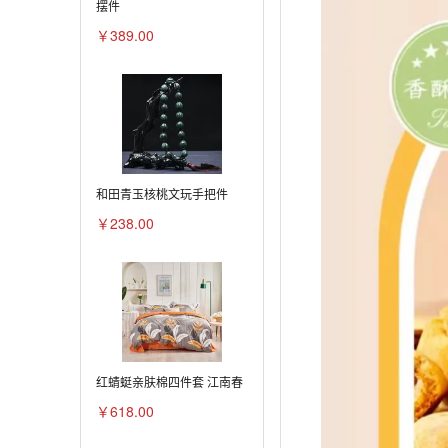
摆件
￥389.00
和田青玉核桃文玩手把件
￥238.00
红蜻蜓亲肤棉四件套 江南春
￥618.00