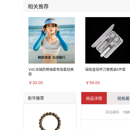
相关推荐
VVC冰袖防晒袖套有指套经典
磁吸盒指甲刀便携装5件套
款
￥33.00
￥59.00
新华推荐
商品详情
规格属
商品编码
102