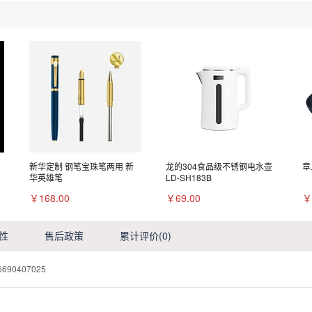
新华定制 钢笔宝珠笔两用 新
龙的304食品级不锈钢电水壶
章
华英雄笔
LD-SH183B
￥168.00
￥69.00
￥
性
售后政策
累计评价
(0)
6690407025