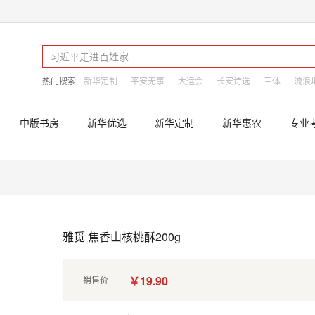
热门搜索
新华定制
平安无事
大运会
长安诗选
三体
流浪
中版书房
新华优选
新华定制
新华惠农
专业
雅觅 焦香山核桃酥200g
￥19.90
销售价