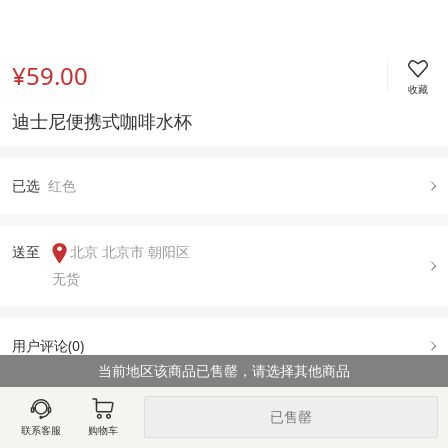
¥59.00
收藏
迪士尼便携式咖啡水杯
已
选
红色
送至  
北京 北京市 朝阳区
无货
用户评论(
0
)
当前地区该商品已售罄，请选择其他商品
已售罄
图文详情
规格属性
售后政策
联系客服
购物车