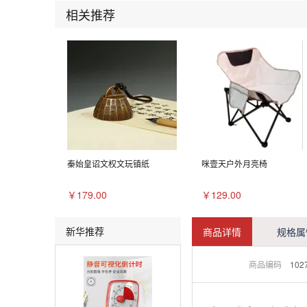
相关推荐
秦始皇诏文权文玩镇纸
咪壹天户外月亮椅
￥179.00
￥129.00
新华推荐
商品详情
规格属
商品编码
102