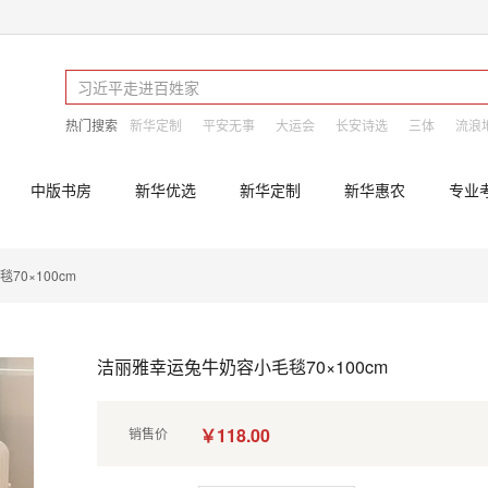
热门搜索
新华定制
平安无事
大运会
长安诗选
三体
流浪
中版书房
新华优选
新华定制
新华惠农
专业
0×100cm
洁丽雅幸运兔牛奶容小毛毯70×100cm
￥118.00
销售价