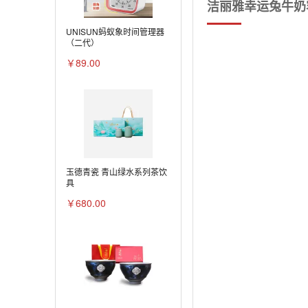
洁丽雅幸运兔牛奶容
UNISUN蚂蚁象时间管理器
（二代）
￥89.00
玉德青瓷 青山绿水系列茶饮
具
￥680.00