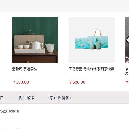
清新鸣 茶道套装
玉德青瓷 青山绿水系列茶饮具
福
装
￥369.00
￥680.00
￥
性
售后政策
累计评价
(0)
7520403018