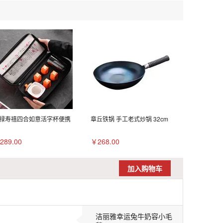
禄寿禧四合如意活字杯便携
章丘铁锅 手工老式炒锅 32cm
289.00
￥268.00
加入购物车
洁丽雅幸运兔牛奶容小毛