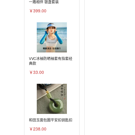
一路相伴 银盏套装
￥399.00
VVC冰袖防晒袖套有指套经
典款
￥33.00
和田玉面包圈平安扣钥匙扣
￥238.00