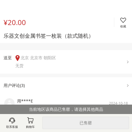
¥20.00
收藏
乐器文创金属书签一枚装（款式随机）
送至  
北京 北京市 朝阳区
无货
用户评论(
3
)
用****E
2024-10-18
当前地区该商品已售罄，请选择其他商品
还不错~（虽然我内心期待的会是吉他🎸~）
已售罄
联系客服
购物车
查看所有评论