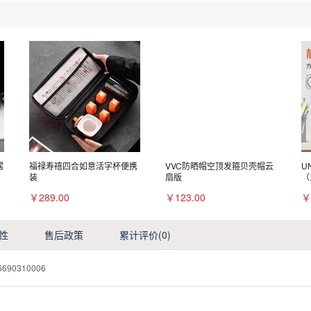
摆
福禄寿禧四合如意活字杯便携
VVC防晒帽空顶发箍贝壳帽云
U
装
扇版
（
￥289.00
￥123.00
￥
性
售后政策
累计评价
(0)
6690310006