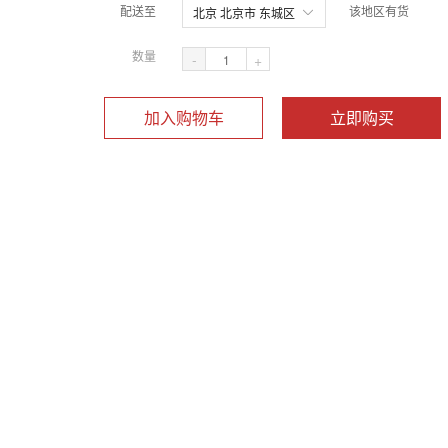
配送至
该地区有货
北京 北京市 东城区
数量
-
+
加入购物车
立即购买