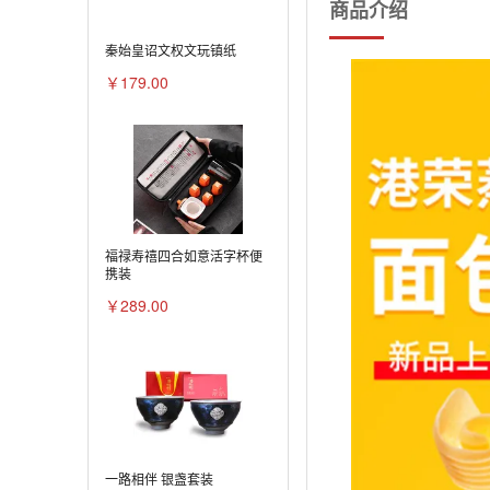
商品介绍
秦始皇诏文权文玩镇纸
￥179.00
福禄寿禧四合如意活字杯便
携装
￥289.00
一路相伴 银盏套装