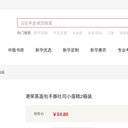
热门搜索
新华定制
平安无事
大运会
长安诗选
三体
流浪
中版书房
新华优选
新华定制
新华惠农
专业
箱装
港荣蒸面包手撕吐司小蛋糕2箱装
￥54.80
销售价