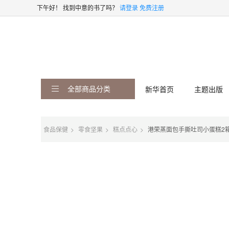
下午好！
找到中意的书了吗？
请登录
免费注册
全部商品分类
新华首页
主题出版
食品保健
零食坚果
糕点点心
港荣蒸面包手撕吐司小蛋糕2