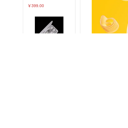
￥399.00
磁吸盒指甲刀便携装5件套
￥59.00
马到成功 和田墨玉文玩唐马
摆件
￥499.00