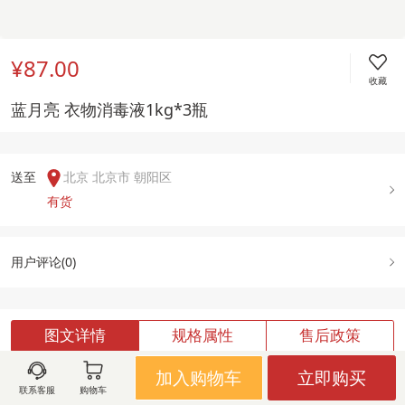
¥87.00
收藏
蓝月亮 衣物消毒液1kg*3瓶
送至  
北京 北京市 朝阳区
有货
用户评论(
0
)
图文详情
规格属性
售后政策
加入购物车
立即购买
联系客服
购物车
加载中,请稍候