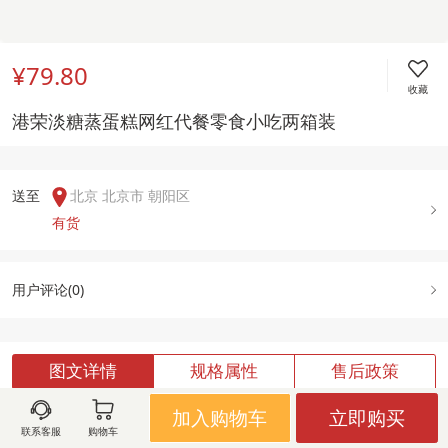
¥79.80
收藏
港荣淡糖蒸蛋糕网红代餐零食小吃两箱装
送至  
北京 北京市 朝阳区
有货
用户评论(
0
)
图文详情
规格属性
售后政策
加入购物车
立即购买
联系客服
购物车
加载中,请稍候