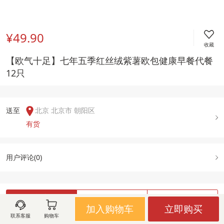
¥49.90
收藏
【欧气十足】七年五季红丝绒紫薯欧包健康早餐代餐
12只
送至  
北京 北京市 朝阳区
有货
用户评论(
0
)
图文详情
规格属性
售后政策
加入购物车
立即购买
联系客服
购物车