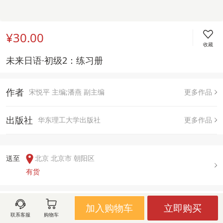
¥30.00
收藏
未来日语·初级2：练习册 
作者
宋悦平 主编;潘燕 副主编
更多作品
出版社
华东理工大学出版社
更多作品
送至  
北京 北京市 朝阳区
有货
用户评论(
0
)
加入购物车
立即购买
联系客服
购物车